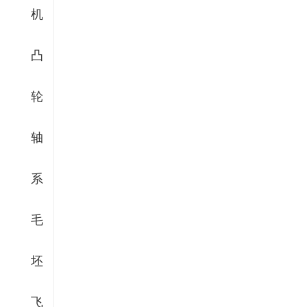
机
凸
轮
轴
系
毛
坯
飞