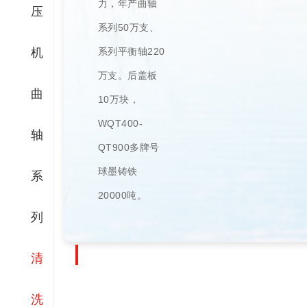
力，年产曲轴
压
系列50万支、
机
系列平衡轴220
万支。后盖板
曲
10万块，
WQT400-
轴
QT900多牌号
球墨铸铁
系
20000吨。
列
清
洗