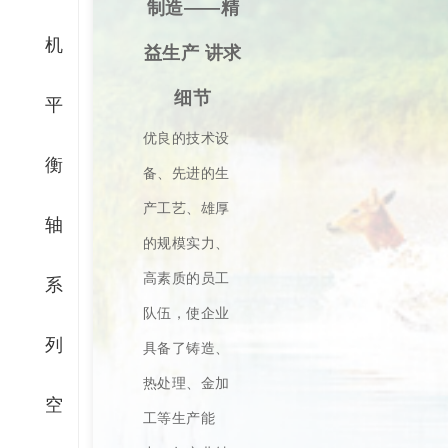
制造——精
机
益生产 讲求
细节
平
优良的技术设
衡
备、先进的生
产工艺、雄厚
轴
的规模实力、
高素质的员工
系
队伍，使企业
列
具备了铸造、
热处理、金加
空
工等生产能