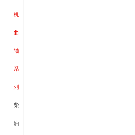
机
曲
轴
系
列
柴
油