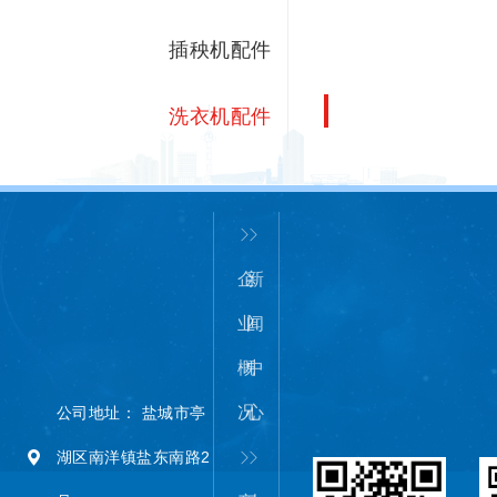
插秧机配件
洗衣机配件
企
新
业
闻
概
中
况
心
公司地址： 盐城市亭
湖区南洋镇盐东南路2