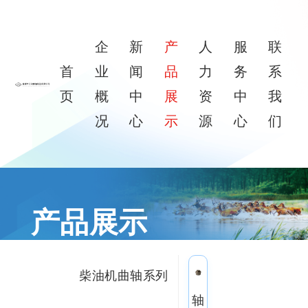
企
新
产
人
服
联
首
业
闻
品
力
务
系
页
概
中
展
资
中
我
况
心
示
源
心
们
产品展示
向下滑动
柴油机曲轴系列
轴