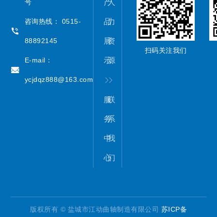
产
人
号
品
力
咨询热线： 0515-
展
资
88892145
扫码关注我们
示
源
E-mail：
ycjdqz888@163.com
服
联
务
系
中
我
心
们
版权所有 © 盐城市江动曲轴制造有限公司
苏ICP备