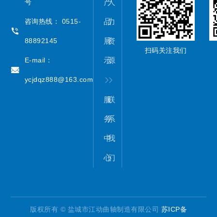
产
人
号
品
力
咨询热线： 0515-
展
资
88892145
扫码关注我们
示
源
E-mail：
ycjdqz888@163.com
服
联
务
系
中
我
心
们
版权所有 © 盐城市江动曲轴制造有限公司
苏ICP备