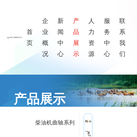
企
新
产
人
服
联
首
业
闻
品
力
务
系
页
概
中
展
资
中
我
况
心
示
源
心
们
产品展示
向下滑动
柴油机曲轴系列
飞