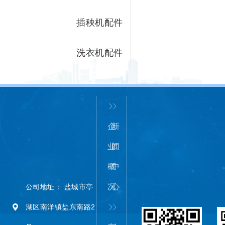
插秧机配件
洗衣机配件
企
新
业
闻
概
中
况
心
公司地址： 盐城市亭
湖区南洋镇盐东南路2