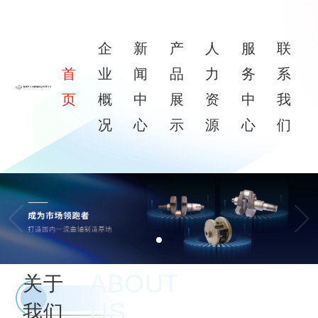
企
新
产
人
服
联
首
业
闻
品
力
务
系
页
概
中
展
资
中
我
况
心
示
源
心
们
ABOUT
关于
US
我们