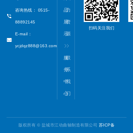
品
力
咨询热线： 0515-
展
资
88892145
扫码关注我们
示
源
E-mail：
ycjdqz888@163.com
服
联
务
系
中
我
心
们
版权所有 © 盐城市江动曲轴制造有限公司
苏ICP备