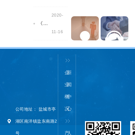
2020-
《盐城市安全生产条例》全文公布，自2020年12月1日起施行！
11-16
人力资源
服务中心
企
新
业
闻
概
中
况
心
公司地址： 盐城市亭
湖区南洋镇盐东南路2
产
人
号