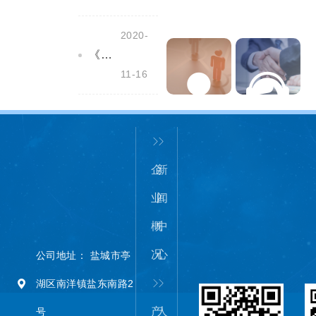
2020-
《盐城市安全生产条例》全文公布，自2020年12月1日起施行！
11-16
人力资源
服务中心
企
新
业
闻
概
中
况
心
公司地址： 盐城市亭
湖区南洋镇盐东南路2
产
人
号