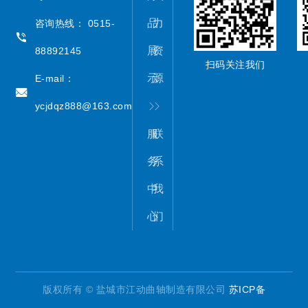
品
力
咨询热线： 0515-
展
资
88892145
扫码关注我们
示
源
E-mail：
ycjdqz888@163.com
服
联
务
系
中
我
心
们
版权所有 © 盐城市江动曲轴制造有限公司
苏ICP备