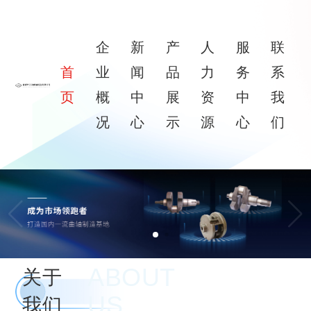
企
新
产
人
服
联
首
业
闻
品
力
务
系
页
概
中
展
资
中
我
况
心
示
源
心
们
ABOUT
关于
US
我们