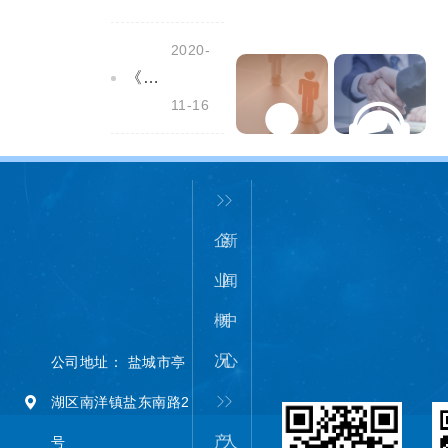
2020-
《盐城市安全生产条例》全文公布，自2020年12月1日起施行！
11-16
人力资源
服务中心
企
新
业
闻
概
中
况
心
公司地址： 盐城市亭
湖区南洋镇盐东南路2
产
人
号