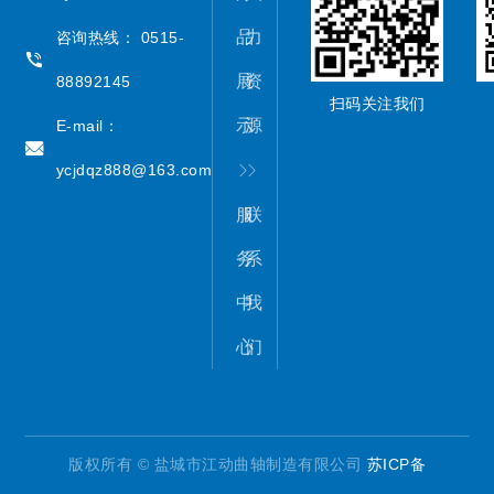
品
力
咨询热线： 0515-
展
资
88892145
扫码关注我们
示
源
E-mail：
ycjdqz888@163.com
服
联
务
系
中
我
心
们
版权所有 © 盐城市江动曲轴制造有限公司
苏ICP备